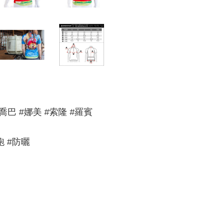
#喬巴 #娜美 #索隆 #羅賓
跑 #防曬