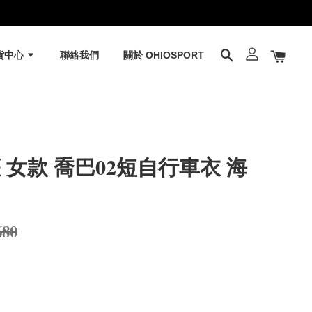
貨中心
聯絡我們
關於 OHIOSPORT
女款 喬巴02短自行車衣 海
680