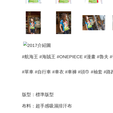
#航海王 #海賊王 #ONEPIECE #漫畫 #魯夫 
#單車 #自行車 #車衣 #車褲 #頭巾 #袖套 #路
版型：標準版型
布料：超手感吸濕排汗布