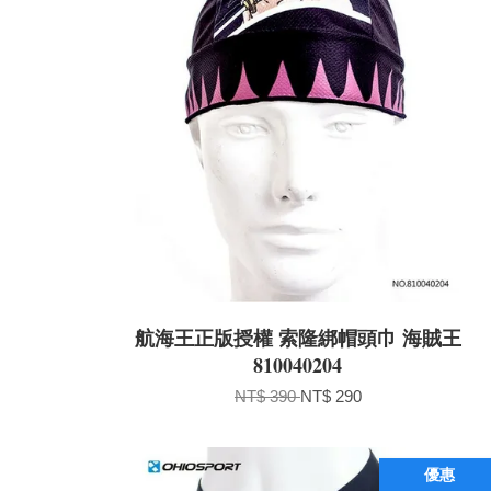
航海王正版授權 索隆綁帽頭巾 海賊王
810040204
NT$ 390
NT$ 290
優惠