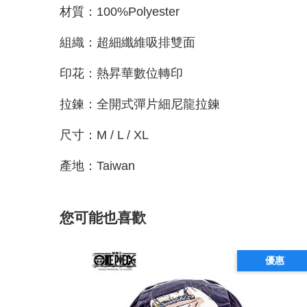
材質：100%Polyester
組織：超細纖維吸排雙面
印花：熱昇華數位轉印
拉鍊：全開式彈片細尼龍拉鍊
尺寸：M / L / XL
產地：Taiwan
您可能也喜歡
優惠