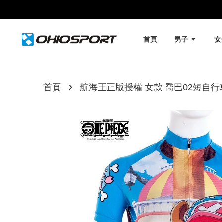
首頁
男子
›
首頁
航海王正版授權 女款 喬巴02短自行車衣