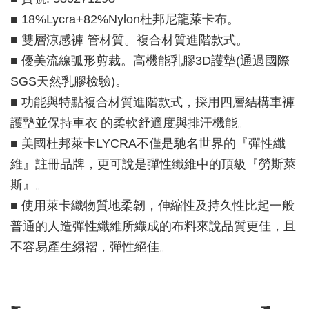
■ 18%Lycra+82%Nylon杜邦尼龍萊卡布。
■ 雙層涼感褲 管材質。複合材質進階款式。
■ 優美流線弧形剪裁。高機能乳膠3D護墊(通過國際
SGS天然乳膠檢驗)。
■ 功能與特點複合材質進階款式，採用四層結構車褲
護墊並保持車衣 的柔軟舒適度與排汗機能。
■ 美國杜邦萊卡LYCRA不僅是馳名世界的『彈性纖
維』註冊品牌，更可說是彈性纖維中的頂級『勞斯萊
斯』。
■ 使用萊卡織物質地柔韌，伸縮性及持久性比起一般
普通的人造彈性纖維所織成的布料來說品質更佳，且
不容易產生縐褶，彈性絕佳。