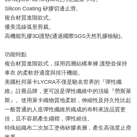
Silicon Coating 矽膠切邊止滑。
複合材質進階款式。
優美流線弧形剪裁。
高機能乳膠3D護墊(通過國際SGS天然乳膠檢驗)。
功能特點
複合材質進階款式，採用四層結構車褲 護墊並保持
車衣 的柔軟舒適度與排汗機能。
美國杜邦萊卡LYCRA不僅是馳名世界的『彈性纖
維』註冊品牌，更可說是彈性纖維中的頂級『勞斯萊
斯』。使用萊卡織物質地柔韌，伸縮性及持久性比起
一般普通的人造彈性纖維所織成的布料來說品質更
佳，且不容易產生縐褶，彈性絕佳。
特殊組織布二次加工塗佈矽膠表層，產生高強度止滑