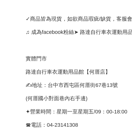
✓商品皆為現貨，如欲商品瑕疵/缺貨，客服
♫ 成為facebook粉絲➤ 路達自行車衣運動用
實體門市
路達自行車衣運動用品館【何厝店】
✍地址：台中市西屯區何厝街67巷13號
(何厝國小對面巷內右手邊)
✦營業時間：星期一至星期五/09：00-18:00
☎電話：04-23141308