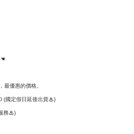
- ☚
，最優惠的價格。
00 (國定假日延後出貨♨)
服務♨)