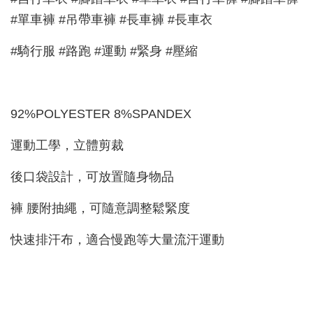
#單車褲 #吊帶車褲 #長車褲 #長車衣
#騎行服 #路跑 #運動 #緊身 #壓縮
92%POLYESTER 8%SPANDEX
運動工學，立體剪裁
後口袋設計，可放置隨身物品
褲 腰附抽繩，可隨意調整鬆緊度
快速排汗布，適合慢跑等大量流汗運動