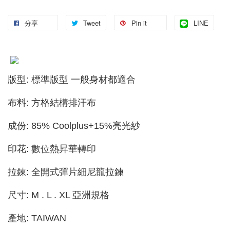
分享
Tweet
Pin it
LINE
版型: 標準版型 一般身材都適合
布料: 方格結構排汗布
成份: 85% Coolplus+15%亮光紗
印花: 數位熱昇華轉印
拉鍊: 全開式彈片細尼龍拉鍊
尺寸: M . L . XL 亞洲規格
產地: TAIWAN