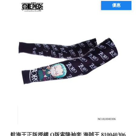
優惠
航海王正版授權 Q版索隆袖套 海賊王 810040306