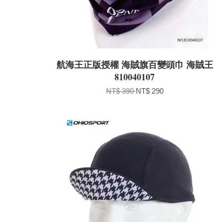
航海王正版授權 海賊旗百變頭巾 海賊王
810040107
NT$ 390
NT$ 290