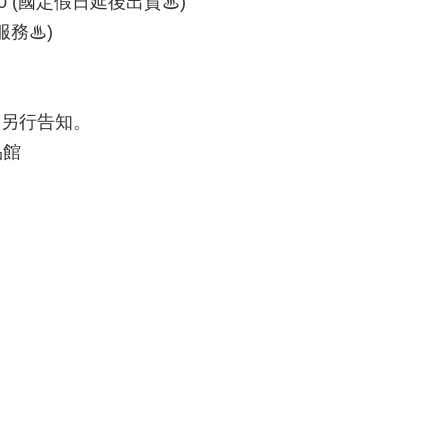
00 (國定假日延後出貨♨)
服務♨)
會另行告知。
品館